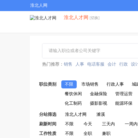
淮北人网
淮北人才网
[切换]
热门推荐：
销售
人事
电话客服
会计
行政
设
职位类别
不限
市场销售
行政人事
城
餐饮休闲
金融保险
管理运营
化工制药
摄影影视
能源环保
分站筛选
淮北人才网
濉溪
刷新时间
不限
今天
三天内
一周内
工作性质
不限
全职
兼职