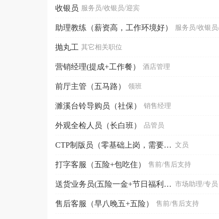
收银员
服务员/收银员/迎宾
助理教练（薪资高，工作环境好）
服务员/收银员
抛丸工
其它相关职位
营销经理(提成+工作餐）
酒店管理
前厅主管（五马路）
领班
濉溪台铃导购员（社保）
销售经理
外观全检人员（长白班）
品管员
CTP制版员（零基础上岗，需要能加班）
文员
打字客服（五险+包吃住）
售前/售后支持
送货业务员(五险一金+节日福利+年度旅游）
市场助理/专员
售后客服（早八晚五+五险）
售前/售后支持