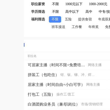
职位薪资
不限
1000元以下
1000-2000元
学历筛选
不限
高中以下
高中
中专/
福利筛选
不限
五险
提供食宿
年底双
班车接送
工作餐
年终奖
免
职位名
可居家主播（时间不限+免费培训）
网络主播
拼装工（包吃住）
钳、钣、铆、冲、焊、铸
居家主播（时间自由+小白可学）
网络主播
打包工（五险）
操作工/普工
白酒团购业务员（兼/职岗位）
市场/营销经理