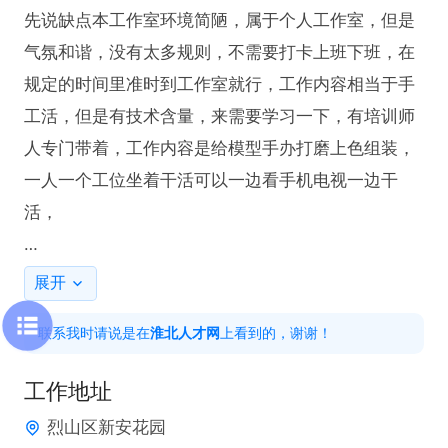
先说缺点本工作室环境简陋，属于个人工作室，但是
气氛和谐，没有太多规则，不需要打卡上班下班，在
规定的时间里准时到工作室就行，工作内容相当于手
工活，但是有技术含量，来需要学习一下，有培训师
人专门带着，工作内容是给模型手办打磨上色组装，
一人一个工位坐着干活可以一边看手机电视一边干
活，

每周日休息。早九点，到晚下午六点半，中间有两个
展开
小时午休吃饭。工资看个人手速加模型质量。有意可
联系我时请说是在
淮北人才网
上看到的，谢谢！
以电话询问。

工作地址
点击屏幕下方电话，创建并投递简历，即可与企业联
烈山区新安花园
系
