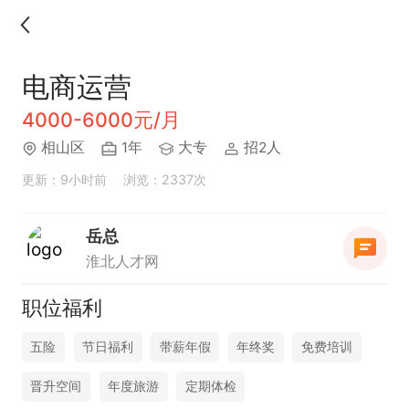
电商运营
4000-6000元/月
相山区
1年
大专
招2人
更新：9小时前
浏览：2337次
岳总
淮北人才网
职位福利
五险
节日福利
带薪年假
年终奖
免费培训
晋升空间
年度旅游
定期体检