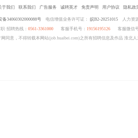
关于我们
联系我们
广告服务
诚聘英才
免责声明
用户协议
隐私政
34060302000088号
电信增值业务许可证：
皖B2-20251015
人力资
求职·招聘热线：
0561-3361000
客服手机号：
19156195126
客服微信
同意，不得转载本网站(job.huaibei.com)之所有招聘信息及作品 淮