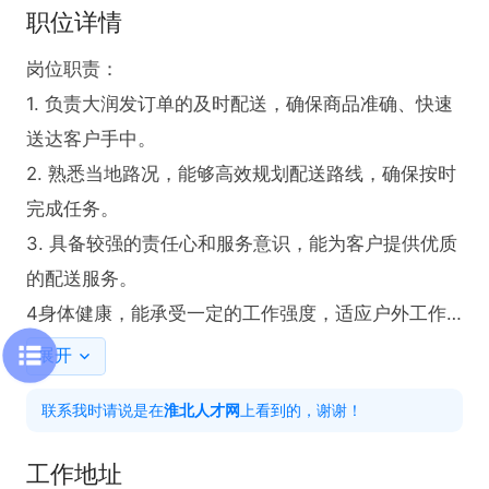
职位详情
岗位职责：

1. 负责大润发订单的及时配送，确保商品准确、快速
送达客户手中。

2. 熟悉当地路况，能够高效规划配送路线，确保按时
完成任务。

3. 具备较强的责任心和服务意识，能为客户提供优质
的配送服务。

4身体健康，能承受一定的工作强度，适应户外工作
环境。

展开
联系我时请说是在
淮北人才网
上看到的，谢谢！
本岗位提供交通补助、加班补助、节日福利，还有免
费培训及晋升空间。工作分配遵循就近原则，规则公
工作地址
平，收入稳定。点击屏幕下方电话，创建并投递简