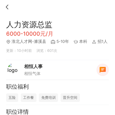
人力资源总监
6000-10000元/月
淮北人才网-濉溪县
5-10年
本科
招1人
更新：10小时前
浏览：601次
相恒人事
相恒气体
职位福利
五险
工作餐
免费培训
晋升空间
职位详情