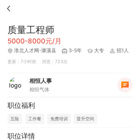
质量工程师
5000-8000元/月
淮北人才网-濉溪县
3-5年
大专
招1人
更新：7小时前
浏览：723次
相恒人事
相恒气体
职位福利
五险
工作餐
免费培训
晋升空间
职位详情