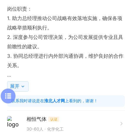
岗位职责：

1. 助力总经理推动公司战略有效落地实施，确保各项
战略举措顺利执行。

2. 深度参与公司管理决策，为公司发展提供专业且具
前瞻性的建议。

3. 协同总经理进行内外部沟通协调，维护良好的合作
关系。

任职要求：

展开
1. 具备出色的战略思维能力，能够准确理解并贯彻公
联系我时请说是在
淮北人才网
上看到的，谢谢！
司战略意图。

2. 拥有优秀的沟通协调与团队协作能力，可高效整合
相恒气体
认证
内外部资源。

30-60人
化学化工
3. 拥有较强的问题解决能力，能应对复杂多变的业务