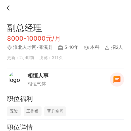
副总经理
8000-10000元/月
淮北人才网-濉溪县
5-10年
本科
招2人
更新：2小时前
浏览：311次
相恒人事
相恒气体
职位福利
五险
工作餐
晋升空间
职位详情