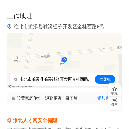
场景。

工作地址
4. 熟练掌握相关管理工具与方法，具备良好的数据分
淮北市濉溪县濉溪经济开发区金桂西路9号
析能力。

5. 拥有良好的职业素养与责任心，工作积极主动、认
真负责。

本岗位提供五险福利及工作餐，拥有广阔的晋升空
间，诚邀有志之士加入，共同推动公司蓬勃发展。
淮北市濉溪县濉溪经济开发区金桂西路9号
去导航
收藏
设置家庭住址，通勤距离一目了然
添加住址
分享
淮北人才网安全提醒