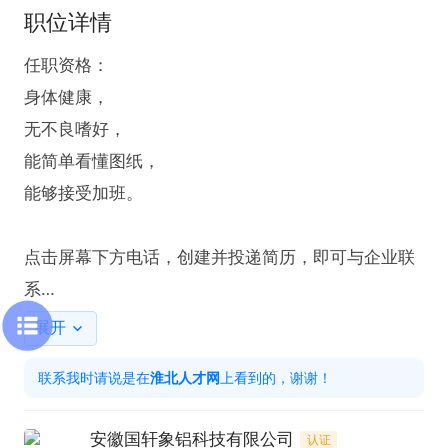
职位详情
任职资格：

身体健康，

无不良嗜好，

能简单看懂图纸，

能够接受加班。

点击屏幕下方电话，创建并投递简历，即可与企业联
系

联系时请说是在淮北人才网看到的~
展开
联系我时请说是在
淮北人才网
上看到的，谢谢！
安徽国轩象铝科技有限公司
认证