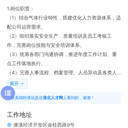
1.岗位职责：

（1）结合气体行业特性，搭建优化人力资源体系，适
配公司运营需求。

（2）组织落实安全生产、质量培训及员工考核工
作，完善岗位技能与安全培训体系。

（3）统筹各部门沟通协调，推进年度工作计划、重
点工作落地执行。

（4）完善人事流程、档案管理、人员异动及各类人
力报表。

展开
（5）配合生产经营需求，保障人员供给、稳定团
联系我时请说是在
淮北人才网
上看到的，谢谢！
队、提升管理效率。

2.任职要求：

工作地址
（1）人力资源、管理类相关专业，有生产型企业 / 工
濉溪经济开发区金桂西路9号
业企业人事管理经验优先。
