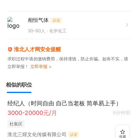
（2）熟悉招聘、培训、绩效、薪酬、劳动法规等全
模块实操工作。

相恒气体
认证
（3）具备较强的统筹协调、沟通表达、文字撰写及
30-60人
化学化工
计划执行能力。

（4）工作严谨负责，原则性强，有安全意识和服务
淮北人才网安全提醒
意识。

求职过程中请勿缴纳费用，保持谨慎，防止诈骗。如有不实，请
立即举报！
立即举报 >
（5）能独立制定制度、梳理流程、推进各项管理工
作落地。

相似的职位
3.薪资福利

薪资：5000-8000元/月
经纪人（时间自由 自己当老板 简单易上手）
3000-20000元/月
9分钟前
杜集区
淮北三煋文化传媒有限公司
认证
收藏