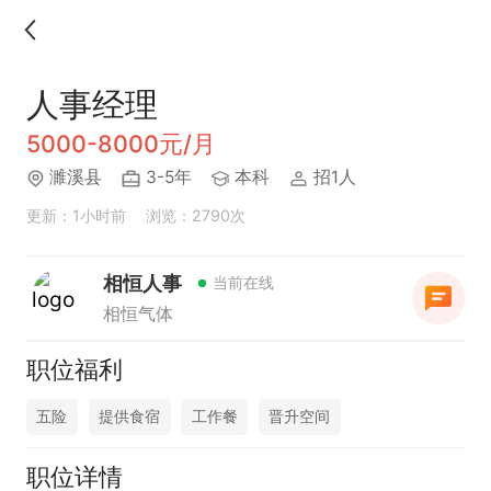
人事经理
5000-8000元/月
濉溪县
3-5年
本科
招1人
更新：1小时前
浏览：2790次
相恒人事
当前在线
相恒气体
职位福利
五险
提供食宿
工作餐
晋升空间
职位详情