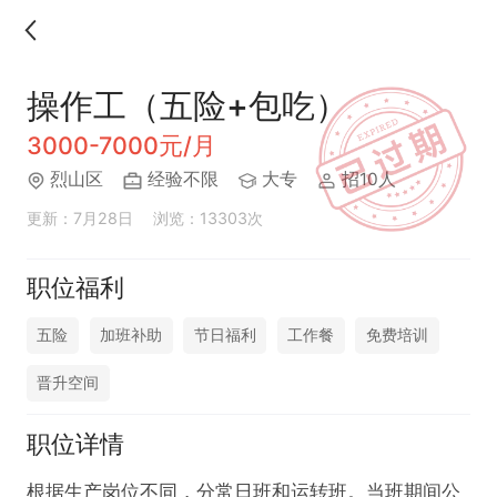
操作工（五险+包吃）
3000-7000元/月
烈山区
经验不限
大专
招10人
更新：7月28日
浏览：13303次
职位福利
五险
加班补助
节日福利
工作餐
免费培训
晋升空间
职位详情
根据生产岗位不同，分常日班和运转班。当班期间公