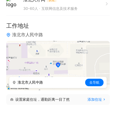
7、完成上级安排的其他工作

30-60人
互联网信息及技术服务
公司福利

工作地址
法定节假日；员工享有春节、元旦、五一、十一、清
淮北市人民中路
明中秋等国家法定假期

带薪假期；员工享受带薪婚假、病假、丧假

试用期1个月内，无业绩要求，参加培训及学习是你最
重要的工作。3个月后参加转正考核

淮北市人民中路
去导航
点击屏幕下方小电话，创建并投递简历，即可与企业
联系

设置家庭住址，通勤距离一目了然
添加住址
联系时请说是在淮北人才网看到的~