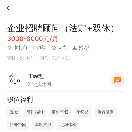
企业招聘顾问（法定+双休）
3000-8000元/月
淮北市
1年
大专
招2人
更新：5小时前
浏览：70744次
王经理
淮北人才网
职位福利
五险
节日福利
带薪年假
年终奖
免费培训
晋升空间
年度旅游
定期体检