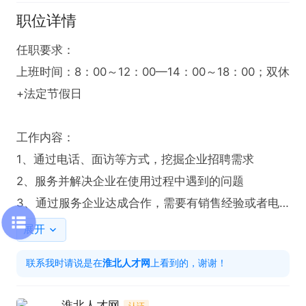
职位详情
任职要求：

上班时间：8：00～12：00—14：00～18：00；双休
+法定节假日

工作内容：

1、通过电话、面访等方式，挖掘企业招聘需求

2、服务并解决企业在使用过程中遇到的问题 

3、通过服务企业达成合作，需要有销售经验或者电
话客服类工作经验（重点）！！！

展开
4、每天100通电话，出门拜访可抵扣电话量 

联系我时请说是在
淮北人才网
上看到的，谢谢！
5、脚踏实地，目标明确，愿意挣钱！！！

6、具有较强的沟通能力，良好的客户服务意识

淮北人才网
认证