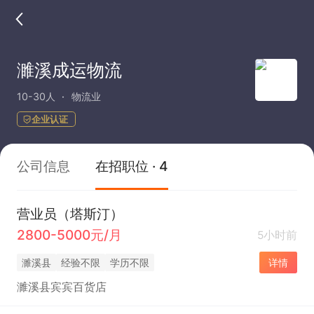
濉溪成运物流
10-30人
物流业
企业认证
公司信息
在招职位 · 4
营业员（塔斯汀）
2800-5000元/月
5小时前
濉溪县
经验不限
学历不限
详情
濉溪县宾宾百货店