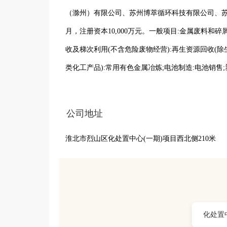
（滁州）有限公司、苏州博萃循环科技有限公司、苏州
月，注册资本10,000万元。一般项目:金属废料和
收及梯次利用(不含危险废物经营):再生资源回收(除
类化工产品):常用有色金属冶炼;电池制造:电池销售
销售;新材料技术研发:新型催化材料及助剂销售;特
发:碳减排、碳转化、碳捕捉、碳封存技术研发;技
公司地址
联网数据服务:风力发电技术服务;储能技术服务;软件
淮北市烈山区化处置中心(一期)项目西北侧210米
务外，可自主依法经营法律法规非禁止或限制的项目
化处置中