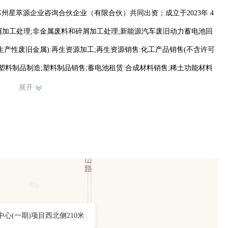
星萃源企业咨询合伙企业（有限合伙）共同出资；成立于2023年 4 
碎屑加工处理;非金属废料和碎屑加工处理;新能源汽车废旧动力蓄电池回
生产性废旧金属):再生资源加工;再生资源销售:化工产品销售(不含许可
;塑料制品制造;塑料制品销售;蓄电池租赁:合成材料销售;稀土功能材料
种设备销售:资源再生利用技术研发:能量回收系统研发;新兴能源技术研
展开
术服务、技术开发、技术咨询、技术交流、技术转让、技术推广:工业互
开发;货物进出口;会议及展览服务;技术进出口;进出口代理(除许可业
)
心(一期)项目西北侧210米