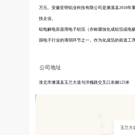
万元。安徽亚明铝业科技有限公司是濉溪县2018
技企业。

铝电解电容器用电子铝箔（亦称腐蚀化成铝箔或电
国电子行业的薄弱环节之一。作为化成箔的前道工
扶持的产业，是国家经信委和国家科技部138种重
兴行业如4G通讯设备、太阳能和风力发电、混合动
公司地址
用领域。

淮北市濉溪县玉兰大道与洋槐路交叉口东侧125米
在三年内规划分两期建设四十条电极箔设备，年产15
年产值约45000万元，利税约4000万元。

安徽亚明铝业科技有限公司由江苏南通亚光电子有限
南通亚光电子有限公司是一家创建于1998年、专
产品10亿只，其铝电解电容器产品被评为江苏省名
玉兰大