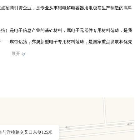
年重点招商引资企业，是专业从事铝电解电容器用电极箔生产制造的高科
极箔）是电子信息产业的基础材料，属电子元器件专用材料范畴，是我
序——腐蚀铝箔，亦属新型电子专用材料范畴，是国家重点发展和优先
点发展的高新技术产品，已被列为国家战略新型产业加以扶持。许多新
展开
力和电动汽车、智能制造等都为铝电解电容器行业的发展提供了新的应
00万m2电极箔产品，项目达产后可吸纳社会就业人员近200人，形成
公司投资。

业生产铝电解电容器的生产企业，年产高、中、低压系列三百多种规格的
牌产品。
道与洋槐路交叉口东侧125米