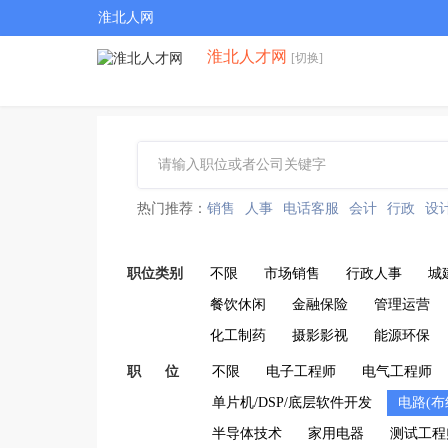
淮北人网
淮北人才网
[切换]
热门推荐：
销售
人事
电话客服
会计
行政
设
职位类别
不限
市场销售
行政人事
城
餐饮休闲
金融保险
管理运营
化工制药
摄影影视
能源环保
职 位
不限
电子工程师
电气工程师
单片机/DSP/底层软件开发
电路(布
半导体技术
家用电器
测试工程