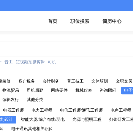
首页
职位搜索
简历中心
计
普工
短视频拍摄剪辑
司机
建装修
客户服务
会计财务
普工技工
文体培训
文职文员
物流贸易
司机后勤
网络硬件
机械仪表
咨询顾问
电子
编辑发行
其他分类
电器工程师
电力工程师
电信工程师/通讯工程师
电声工程师
线)设计
智能大厦/综合布线/弱电
光源与照明工程
灯饰研发工
师
电子通讯其他相关职位