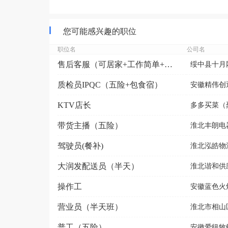
您可能感兴趣的职位
职位名
公司名
售后客服（可居家+工作简单+回复消息+无销售）
绥中县十月
质检员IPQC（五险+包食宿）
安徽精伟创
KTV店长
多多买菜（
带货主播（五险）
淮北丰朗电
驾驶员(餐补)
淮北泓皓物
大润发配送员（半天）
淮北谐和供
操作工
安徽蓝色火
营业员（半天班）
淮北市相山
普工（五险）
安徽爱纽牧