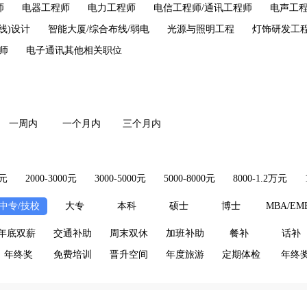
师
电器工程师
电力工程师
电信工程师/通讯工程师
电声工
线)设计
智能大厦/综合布线/弱电
光源与照明工程
灯饰研发工
师
电子通讯其他相关职位
一周内
一个月内
三个月内
0元
2000-3000元
3000-5000元
5000-8000元
8000-1.2万元
中专/技校
大专
本科
硕士
博士
MBA/EM
年底双薪
交通补助
周末双休
加班补助
餐补
话补
年终奖
免费培训
晋升空间
年度旅游
定期体检
年终