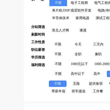
不限
电子工程师
电气工程
单片机/DSP/底层软件开发
电路(布
半导体技术
家用电器
测试工程
分站筛选
淮北人才网
濉溪
刷新时间
工作性质
不限
今天
三天内
职位薪资
不限
全职
兼职
学历筛选
不限
1000元以下
1000-200
福利筛选
不限
高中以下
高中
不限
五险
提供食宿
带薪年假
班车接送
工作餐