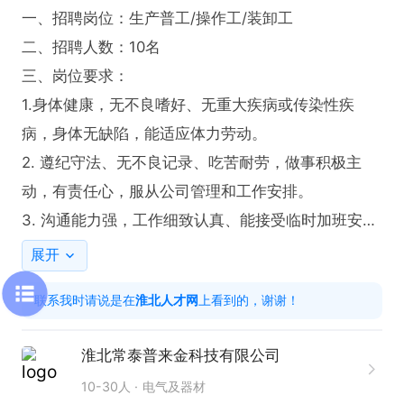
一、招聘岗位：生产普工/操作工/装卸工

二、招聘人数：10名

三、岗位要求：

1.身体健康，无不良嗜好、无重大疾病或传染性疾
病，身体无缺陷，能适应体力劳动。

2. 遵纪守法、无不良记录、吃苦耐劳，做事积极主
动，有责任心，服从公司管理和工作安排。

3. 沟通能力强，工作细致认真、能接受临时加班安排
（根据生产任务需要）

展开
 综合薪资：[计件薪资约薪资4000-7000元/月] 

联系我时请说是在
淮北人才网
上看到的，谢谢！
 福利待遇：

1.工作餐、淋浴间、职工宿舍；

淮北常泰普来金科技有限公司
2.购买社保、节日福利、年终奖；

10-30人
电气及器材
3.提供住宿/餐补 
