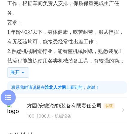
工作，根据车间负责人安排，保质保量完成生产任
务。

要求：

1.年龄40岁以下，身体健康，吃苦耐劳，服从指挥，
有无经验均可，能接受经常性出差工作；

2.熟悉机械制造行业，能看懂机械图纸，熟悉装配工
艺流程能熟练使用各类机械装备工具，有较强的操作
技能，有相关技术资格证书等等优先考虑。

展开
工资待遇：3000-4000，常白班，包工作餐，具体面
联系我时请说是在
淮北人才网
上看到的，谢谢！
议
方园(安徽)智能装备有限责任公司
认证
100-1000人
机械设备